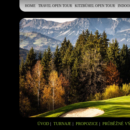
HOME
|
TRAVEL OPEN TOUR
|
KITZBÜHEL OPEN TOUR
|
INDOO
ÚVOD
|
TURNAJE
|
PROPOZICE
|
PRŮBĚŽNÉ V